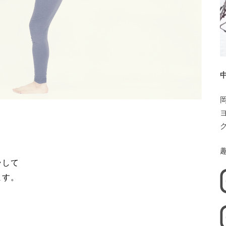
ラして
ます。